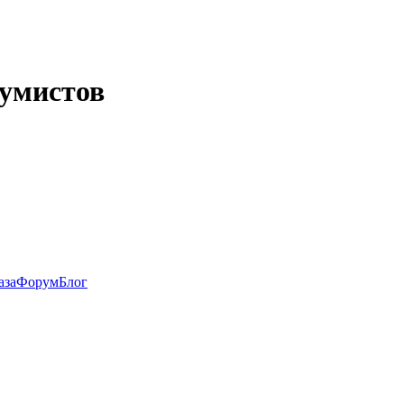
иумистов
аза
Форум
Блог