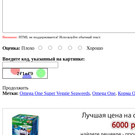
Внимание:
HTML не поддерживается! Используйте обычный текст.
Оценка:
Плохо
Хорошо
Введите код, указанный на картинке:
Продолжить
Метки:
Omega One Super Veggie Seaweeds
,
Omega One
,
Корма 