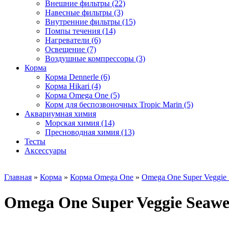
Внешние фильтры (22)
Навесные фильтры (3)
Внутренние фильтры (15)
Помпы течения (14)
Нагреватели (6)
Освещение (7)
Воздушные компрессоры (3)
Корма
Корма Dennerle (6)
Корма Hikari (4)
Корма Omega One (5)
Корм для беспозвоночных Tropic Marin (5)
Аквариумная химия
Морская химия (14)
Пресноводная химия (13)
Тесты
Аксессуары
Главная
»
Корма
»
Корма Omega One
»
Omega One Super Veggie 
Omega One Super Veggie Seawe