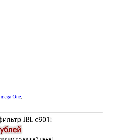
Omega One
,